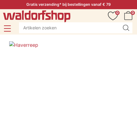
Gratis verzending* bij bestellingen vanaf € 79
0
0