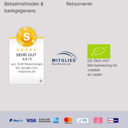
Betaalmethoden &
Retourneren
bankgegevens
SEHR GUT
4.8 / 5
DE-ÖKO-007
aus 3148 Bewertungen
Met betrekking tot
bei: google.com,
voedsel
shopvote.de
en zaden