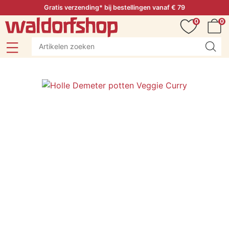
Gratis verzending* bij bestellingen vanaf € 79
0
0