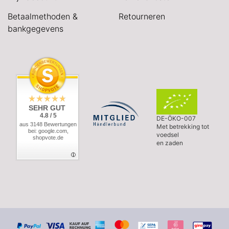
Betaalmethoden &
Retourneren
bankgegevens
SEHR GUT
4.8 / 5
DE-ÖKO-007
aus 3148 Bewertungen
Met betrekking tot
bei: google.com,
voedsel
shopvote.de
en zaden