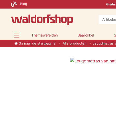
Blog
Gratis
Themawerelden
Jaarcirkel
S
Ga naar de startpagina
Alle producten
Jeugdmatras v