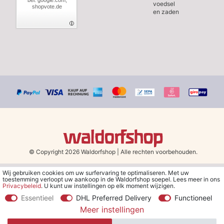
bei: google.com,
voedsel
shopvote.de
en zaden
© Copyright 2026 Waldorfshop
|
Alle rechten voorbehouden.
Wij gebruiken cookies om uw surfervaring te optimaliseren. Met uw
*Gratis verzending in Nederland en België vanaf 79 euro bij het
toestemming verloopt uw aankoop in de Waldorfshop soepel. Lees meer in ons
kiezen van de verzendmethode "DHL - Besparing op
Privacybeleid
. U kunt uw instellingen op elk moment wijzigen.
verzendkosten".
Essentieel
DHL Preferred Delivery
Functioneel
Meer instellingen
**Je ontvangt de kortingsbon van € 5 per e-mail nadat je je hebt
aangemeld voor de nieuwsbrief. De kortingsbon is 30 dagen geldig