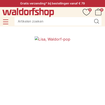
Gratis verzending* bij bestellingen vanaf € 79
0
0