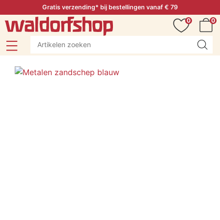
Gratis verzending* bij bestellingen vanaf € 79
0
0