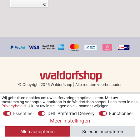
© Copyright 2026 Waldorfshop
|
Alle rechten voorbehouden.
Wij gebruiken cookies om uw surfervaring te optimaliseren. Met uw
*Gratis verzending in Nederland en België vanaf 79 euro bij het
toestemming verloopt uw aankoop in de Waldorfshop soepel. Lees meer in ons
kiezen van de verzendmethode "DHL - Besparing op
Privacybeleid
. U kunt uw instellingen op elk moment wijzigen.
verzendkosten".
Essentieel
DHL Preferred Delivery
Functioneel
Meer instellingen
**Je ontvangt de kortingsbon van € 5 per e-mail nadat je je hebt
aangemeld voor de nieuwsbrief. De kortingsbon is 30 dagen geldig
Allen accepteren
Selectie accepteren
en geldt bij een minimale bestelwaarde van € 30.