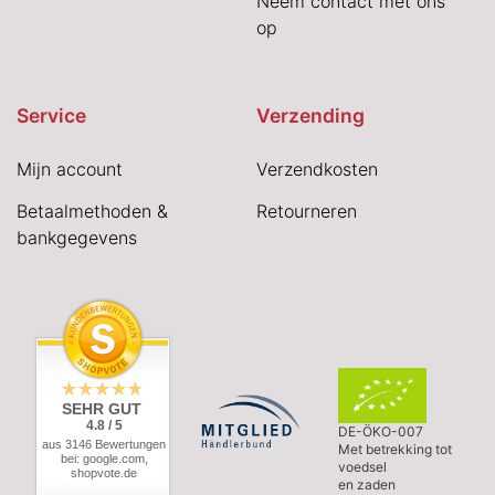
Neem contact met ons
op
Service
Verzending
Mijn account
Verzendkosten
Betaalmethoden &
Retourneren
bankgegevens
SEHR GUT
4.8 / 5
DE-ÖKO-007
aus 3146 Bewertungen
Met betrekking tot
bei: google.com,
voedsel
shopvote.de
en zaden