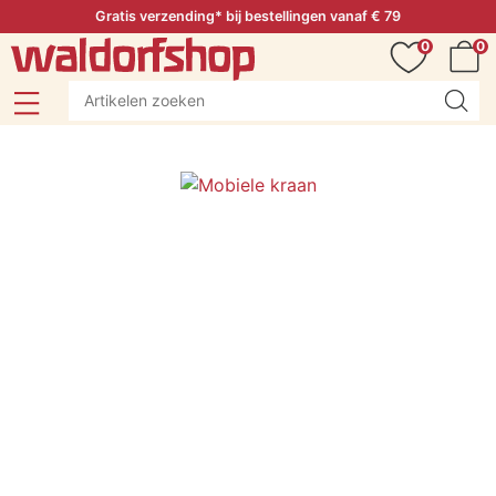
Gratis verzending* bij bestellingen vanaf € 79
0
0