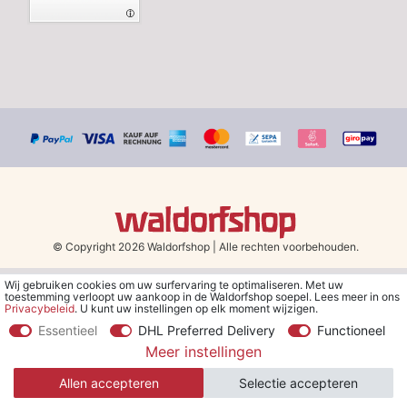
© Copyright 2026 Waldorfshop
|
Alle rechten voorbehouden.
Wij gebruiken cookies om uw surfervaring te optimaliseren. Met uw
*Gratis verzending in Nederland en België vanaf 79 euro bij het
toestemming verloopt uw aankoop in de Waldorfshop soepel. Lees meer in ons
kiezen van de verzendmethode "DHL - Besparing op
Privacybeleid
. U kunt uw instellingen op elk moment wijzigen.
verzendkosten".
Essentieel
DHL Preferred Delivery
Functioneel
Meer instellingen
**Je ontvangt de kortingsbon van € 5 per e-mail nadat je je hebt
aangemeld voor de nieuwsbrief. De kortingsbon is 30 dagen geldig
Allen accepteren
Selectie accepteren
en geldt bij een minimale bestelwaarde van € 30.