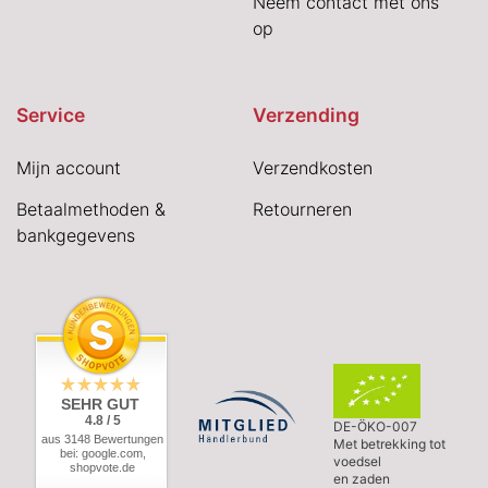
Neem contact met ons
op
Service
Verzending
Mijn account
Verzendkosten
Betaalmethoden &
Retourneren
bankgegevens
SEHR GUT
4.8 / 5
DE-ÖKO-007
aus 3148 Bewertungen
Met betrekking tot
bei: google.com,
voedsel
shopvote.de
en zaden