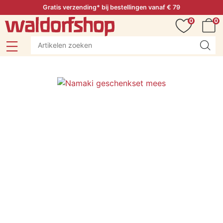
Gratis verzending* bij bestellingen vanaf € 79
0
0