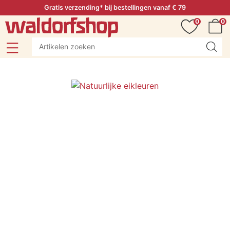
Gratis verzending* bij bestellingen vanaf € 79
0
0