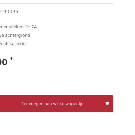
er
30035
er stickers 1- 24
we achtergrond
ventskalender
*
00
Toevoegen aan winkelwagentje