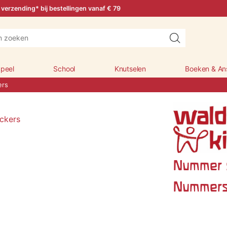
 verzending* bij bestellingen vanaf € 79
peel
School
Knutselen
Boeken & An
ers
Nummer s
Nummers