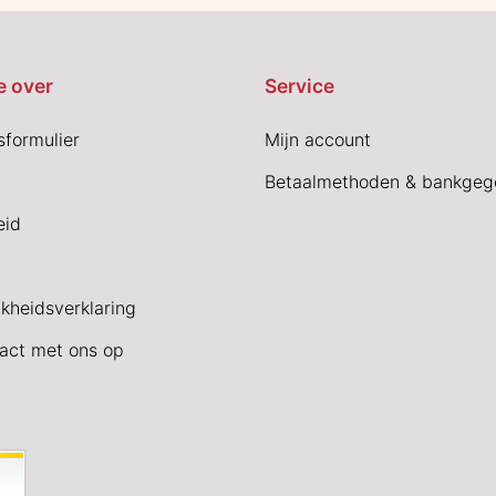
e over
Service
sformulier
Mijn account
Betaalmethoden & bankgeg
eid
jkheidsverklaring
act met ons op