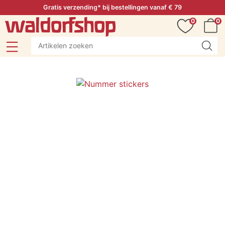
Gratis verzending* bij bestellingen vanaf € 79
0
0