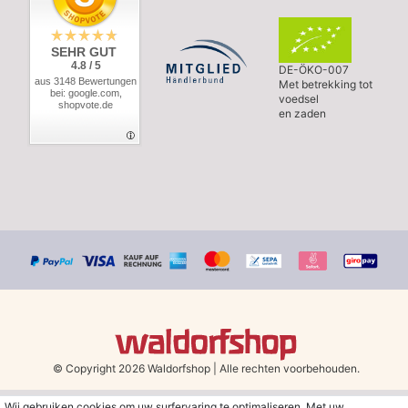
SEHR GUT
4.8 / 5
DE-ÖKO-007
aus 3148 Bewertungen
Met betrekking tot
bei: google.com,
voedsel
shopvote.de
en zaden
© Copyright 2026 Waldorfshop
|
Alle rechten voorbehouden.
Wij gebruiken cookies om uw surfervaring te optimaliseren. Met uw