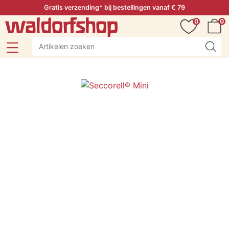
Gratis verzending* bij bestellingen vanaf € 79
0
0