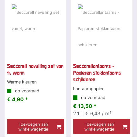
Seccorell navulling set van
Seccorellantaarns -
4, warm
Papieren stoklantaarns
schilderen
Warme kleuren
Lantaarnpapier
op voorraad
op voorraad
€ 4,90 *
€ 13,50 *
2.1
| € 6,43 / m²
Toevoegen aan
Toevoegen aan
winkelwagentje
winkelwagentje