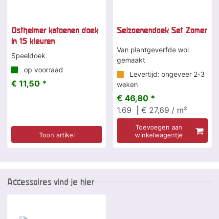
Ostheimer katoenen doek
Seizoenendoek Set Zomer
in 15 kleuren
Van plantgeverfde wol
Speeldoek
gemaakt
op voorraad
Levertijd: ongeveer 2-3
€ 11,50 *
weken
€ 46,80 *
1.69
| € 27,69 / m²
Toevoegen aan
Toon artikel
winkelwagentje
Accessoires vind je hier