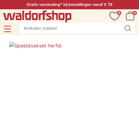
Gratis verzending* bij bestellingen vanaf € 79
0
0