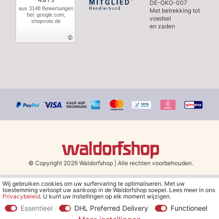
4.8 / 5
DE-ÖKO-007
aus 3148 Bewertungen
Met betrekking tot
bei: google.com,
voedsel
shopvote.de
en zaden
© Copyright 2026 Waldorfshop
|
Alle rechten voorbehouden.
Wij gebruiken cookies om uw surfervaring te optimaliseren. Met uw
*Gratis verzending in Nederland en België vanaf 79 euro bij het
toestemming verloopt uw aankoop in de Waldorfshop soepel. Lees meer in ons
kiezen van de verzendmethode "DHL - Besparing op
Privacybeleid
. U kunt uw instellingen op elk moment wijzigen.
verzendkosten".
Essentieel
DHL Preferred Delivery
Functioneel
**Je ontvangt de kortingsbon van € 5 per e-mail nadat je je hebt