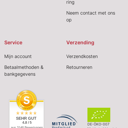
ring
Neem contact met ons
op
Service
Verzending
Mijn account
Verzendkosten
Betaalmethoden &
Retourneren
bankgegevens
SEHR GUT
4.8 / 5
DE-ÖKO-007
aus 3148 Bewertungen