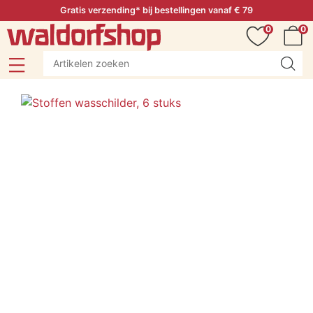
Gratis verzending* bij bestellingen vanaf € 79
0
0