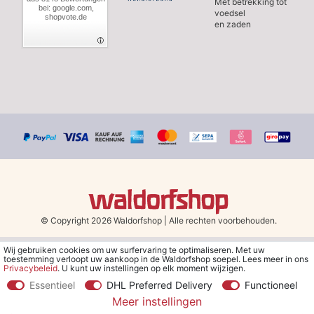
Met betrekking tot
bei: google.com,
voedsel
shopvote.de
en zaden
© Copyright 2026 Waldorfshop
|
Alle rechten voorbehouden.
Wij gebruiken cookies om uw surfervaring te optimaliseren. Met uw
*Gratis verzending in Nederland en België vanaf 79 euro bij het
toestemming verloopt uw aankoop in de Waldorfshop soepel. Lees meer in ons
kiezen van de verzendmethode "DHL - Besparing op
Privacybeleid
. U kunt uw instellingen op elk moment wijzigen.
verzendkosten".
Essentieel
DHL Preferred Delivery
Functioneel
Meer instellingen
**Je ontvangt de kortingsbon van € 5 per e-mail nadat je je hebt
aangemeld voor de nieuwsbrief. De kortingsbon is 30 dagen geldig