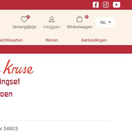
0
0
NL
Verlanglijstje
Inloggen
Winkelwagen
sichtkaarten
Wonen
Aanbiedingen
ingset
toen
er
34803