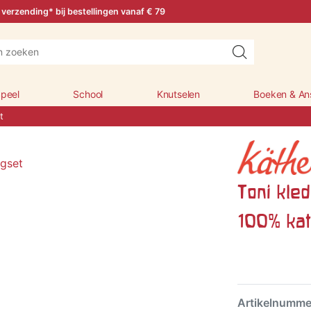
 verzending* bij bestellingen vanaf € 79
peel
School
Knutselen
Boeken & An
t
Toni kled
100% ka
Artikelnumm