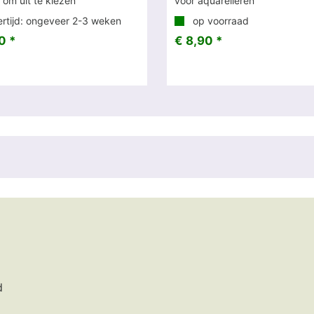
om uit te kiezen
voor aquarelleren
rtijd: ongeveer 2-3 weken
op voorraad
0 *
€ 8,90 *
d