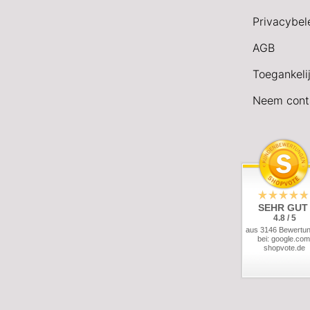
Privacybel
AGB
Toegankeli
Neem cont
SEHR GUT
4.8 / 5
aus 3146 Bewertu
bei: google.com
shopvote.de