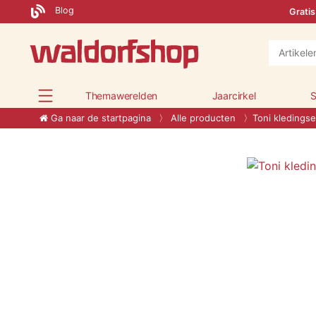
Blog
Gratis
Themawerelden
Jaarcirkel
S
Ga naar de startpagina
Alle producten
Toni kledingse