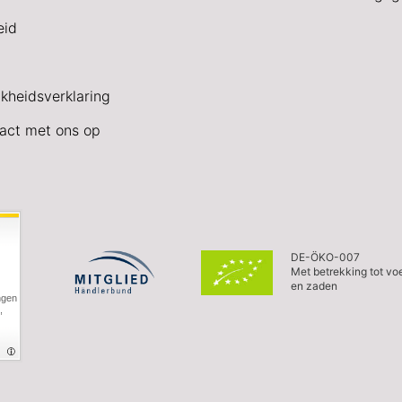
eid
jkheidsverklaring
act met ons op
DE-ÖKO-007
Met betrekking tot vo
en zaden
ngen
,