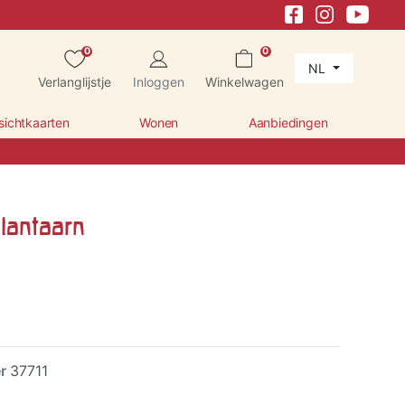
0
0
NL
Verlanglijstje
Inloggen
Winkelwagen
sichtkaarten
Wonen
Aanbiedingen
lantaarn
er
37711