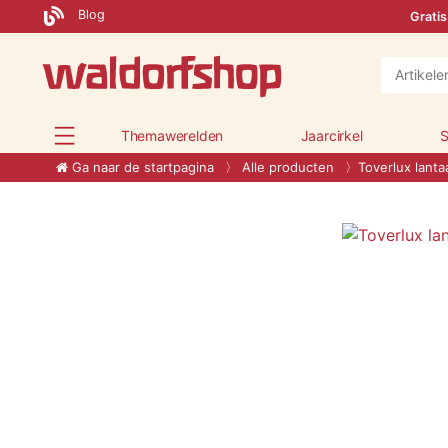
Blog
Gratis
Themawerelden
Jaarcirkel
S
Ga naar de startpagina
Alle producten
Toverlux lanta