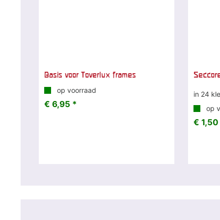
Basis voor Toverlux frames
Seccorel
op voorraad
in 24 kl
€ 6,95 *
op v
€ 1,50