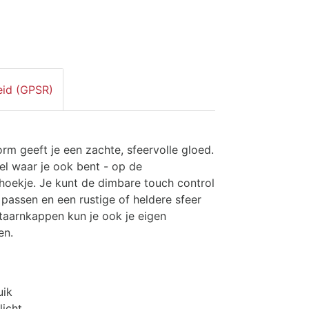
eid (GPSR)
rm geeft je een zachte, sfeervolle gloed.
bel waar je ook bent - op de
eshoekje. Je kunt de dimbare touch control
 passen en een rustige of heldere sfeer
taarnkappen kun je ook je eigen
en.
uik
licht