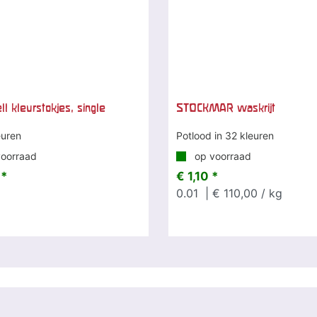
l kleurstokjes, single
STOCKMAR waskrijt
euren
Potlood in 32 kleuren
oorraad
op voorraad
 *
€ 1,10 *
0.01
| € 110,00 / kg