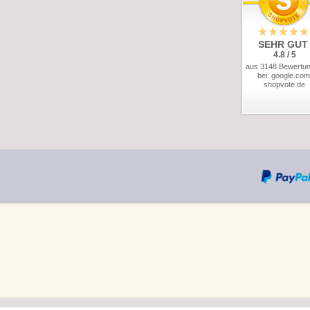
SEHR GUT
4.8 / 5
aus 3148 Bewertu
bei: google.com
shopvote.de