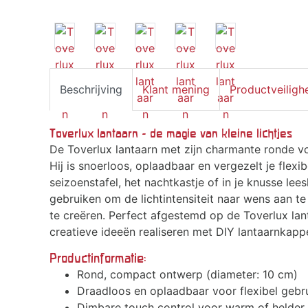
Beschrijving
Klant mening
Productveiligh
Toverlux lantaarn - de magie van kleine lichtjes
De Toverlux lantaarn met zijn charmante ronde vo
Hij is snoerloos, oplaadbaar en vergezelt je flexi
seizoenstafel, het nachtkastje of in je knusse le
gebruiken om de lichtintensiteit naar wens aan te
te creëren. Perfect afgestemd op de Toverlux lan
creatieve ideeën realiseren met DIY lantaarnkapp
Productinformatie:
Rond, compact ontwerp (diameter: 10 cm)
Draadloos en oplaadbaar voor flexibel gebr
Dimbare touch control voor warm of helder 