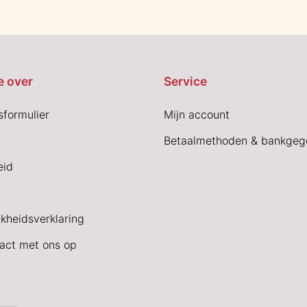
e over
Service
sformulier
Mijn account
Betaalmethoden & bankgeg
eid
jkheidsverklaring
act met ons op