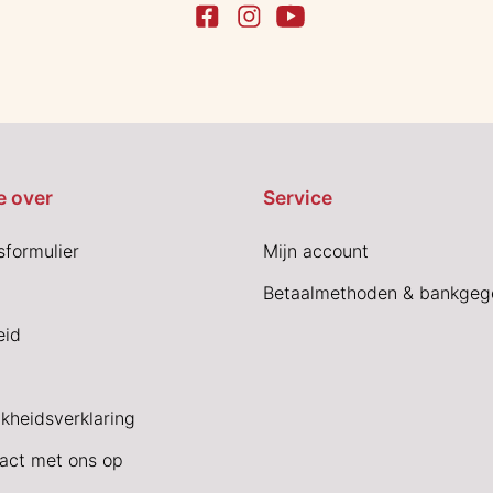
e over
Service
sformulier
Mijn account
Betaalmethoden & bankgeg
eid
jkheidsverklaring
act met ons op