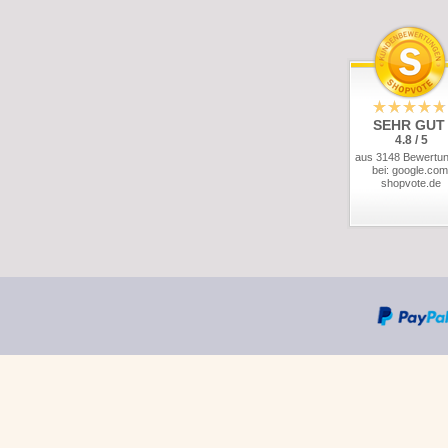
SEHR GUT
4.8 / 5
aus 3148 Bewertu
bei: google.com
shopvote.de