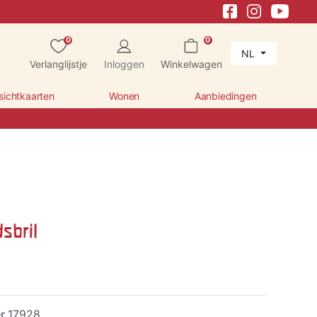
0
0
NL
Verlanglijstje
Inloggen
Winkelwagen
sichtkaarten
Wonen
Aanbiedingen
sbril
er
17928