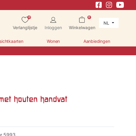
0
0
NL
Verlanglijstje
Inloggen
Winkelwagen
sichtkaarten
Wonen
Aanbiedingen
et houten handvat
er
5993