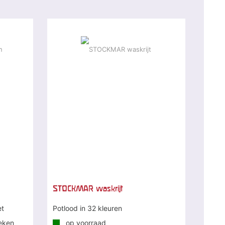
STOCKMAR waskrijt
et
Potlood in 32 kleuren
eken
op voorraad