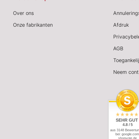
Over ons
Annulering
Onze fabrikanten
Afdruk
Privacybel
AGB
Toegankeli
Neem cont
SEHR GUT
4.8 / 5
aus 3148 Bewertu
bei: google.com
shopvote.de