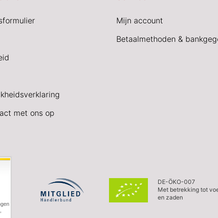
sformulier
Mijn account
Betaalmethoden & bankgeg
eid
jkheidsverklaring
act met ons op
DE-ÖKO-007
Met betrekking tot vo
en zaden
ngen
,