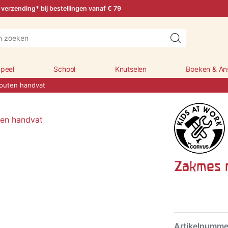
 verzending* bij bestellingen vanaf € 79
peel
School
Knutselen
Boeken & An
outen handvat
Zakmes m
Artikelnumm