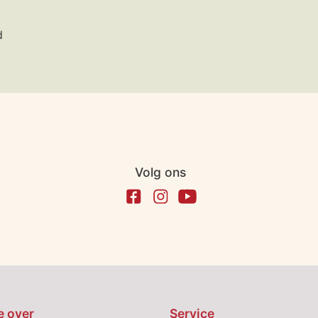
d
Volg ons
e over
Service