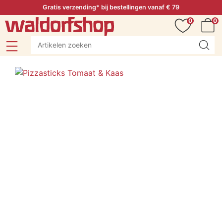
Gratis verzending* bij bestellingen vanaf € 79
0
0