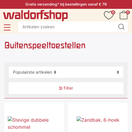
Gratis verzending* bij bestellingen vanaf € 79
0
0
Buitenspeeltoestellen
Filter
-9 %