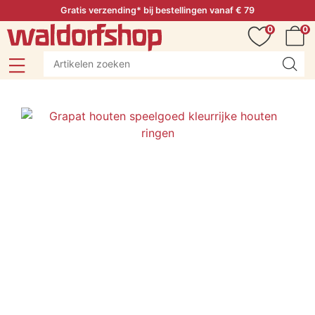
Gratis verzending* bij bestellingen vanaf € 79
0
0