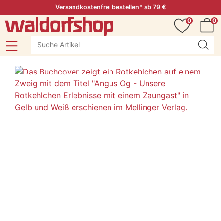
Versandkostenfrei bestellen* ab 79 €
0
0