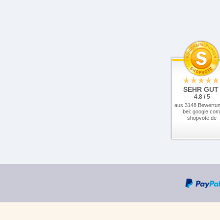
SEHR GUT
4.8 / 5
aus 3148 Bewertu
bei: google.com
shopvote.de