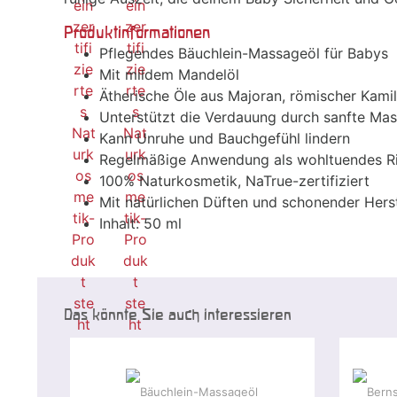
Produktinformationen
Pflegendes Bäuchlein-Massageöl für Babys
Mit mildem Mandelöl
Ätherische Öle aus Majoran, römischer Kam
Unterstützt die Verdauung durch sanfte Ma
Kann Unruhe und Bauchgefühl lindern
Regelmäßige Anwendung als wohltuendes Ri
100% Naturkosmetik, NaTrue-zertifiziert
Mit natürlichen Düften und schonender Hers
Inhalt: 50 ml
Das könnte Sie auch interessieren