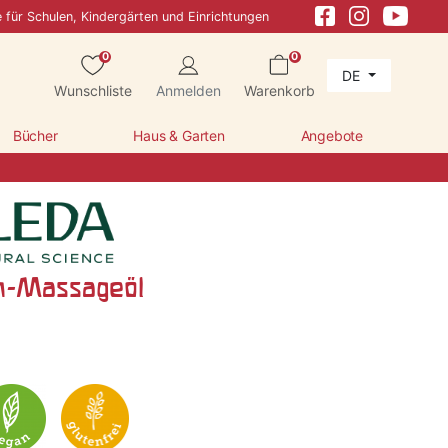
e für Schulen, Kindergärten und Einrichtungen
0
0
DE
Wunschliste
Anmelden
Warenkorb
Bücher
Haus & Garten
Angebote
n-Massageöl