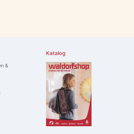
Katalog
en &
g