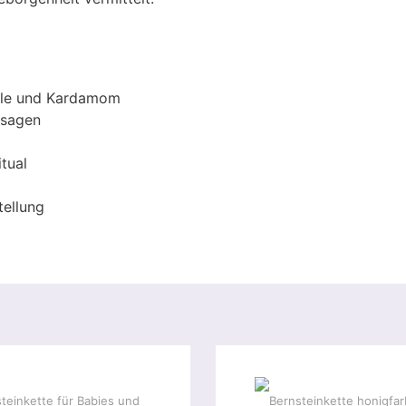
ille und Kardamom
ssagen
tual
tellung