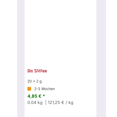
Bio Stilltee
20 x 2 g
2-3 Wochen
4,85 € *
0.04
kg
| 121,25 € / kg