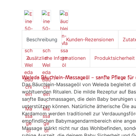
Beschreibung
Kunden-Rezensionen
Zutat
Zusätzliche Informationen
Produktsicherheit
Weleda Bäuchlein-Massageöl – sanfte Pflege fü
Das Bäuchlein-Massageöl von Weleda begleitet di
wohltuenden Ritualen. Die milde Rezeptur auf Basi
sanfte Bauchmassagen, die dein Baby beruhigen u
unterstützen können. Natürliche ätherische Öle a
Kardamom werden traditionell zur Verdauungsfö
empfindlichen Babymagendarmbereich eine ange
Massage stärkt nicht nur das Wohlbefinden, sonde
ruhige Auszeit, die deinem Baby Sicherheit und G