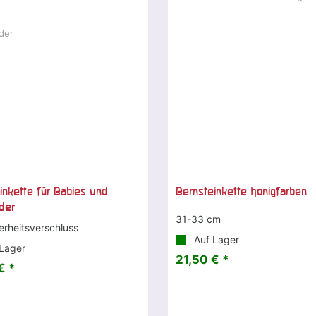
inkette für Babies und
Bernsteinkette honigfarben
nder
31-33 cm
erheitsverschluss
Auf Lager
Lager
21,50 € *
€ *