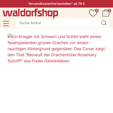
Versandkostenfrei bestellen* ab 79 €
0
0