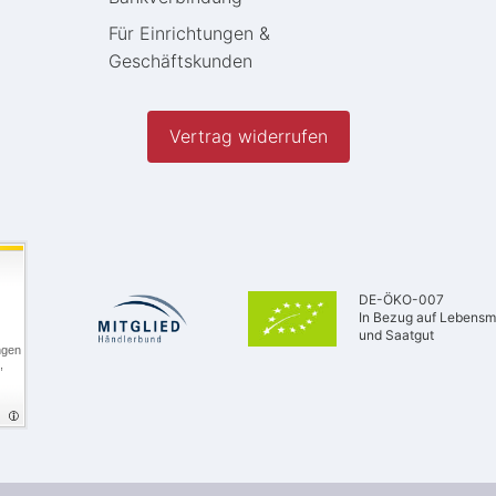
Für Einrichtungen &
Geschäftskunden
Vertrag widerrufen
DE-ÖKO-007
In Bezug auf Lebensmi
und Saatgut
ngen
,