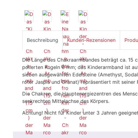
Beschreibung
Kunden-Rezensionen
Produ
Die Länge des Chakraarmbandes beträgt ca. 15 cm
polierten Kugeln 6 mm; das Kinderarmband ist auf
sieben ausgewählten Edelsteine (Amethyst, Sodali
roter Jaspis und Granat) repräsentiert mit seiner
Die Chakren, die Hauptenergiezentren des Mensch
senkrechten Mittelachse des Körpers.
Achtung! Nicht für Kinder unter 3 Jahren geeignet