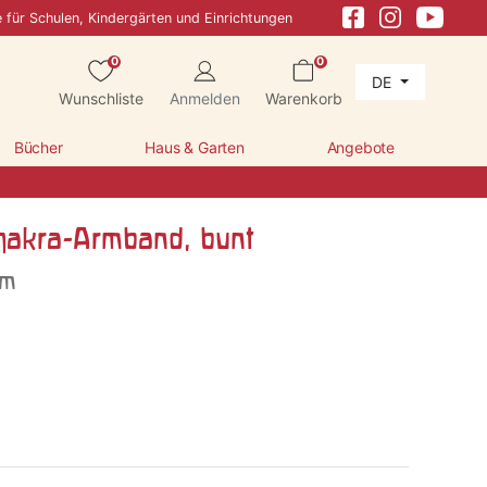
e für Schulen, Kindergärten und Einrichtungen
0
0
DE
Wunschliste
Anmelden
Warenkorb
Bücher
Haus & Garten
Angebote
hakra-Armband, bunt
cm