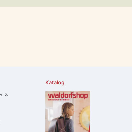
Katalog
en &
g