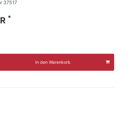
er
37517
*
UR
In den Warenkorb