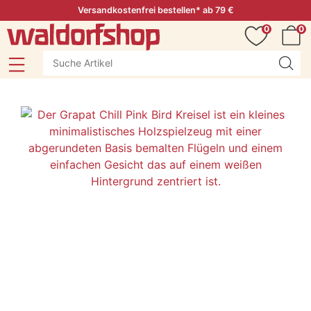
Versandkostenfrei bestellen* ab 79 €
0
0