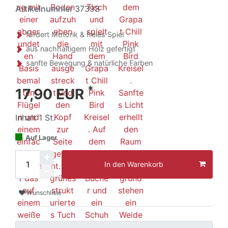
Artikelnummer
37393
fördert Motorik & freies Spiel
aus nachhaltigem Holz gefertigt
sanfte Bewegung & natürliche Farben
*
17,90 EUR
Inhalt
1
St.
Auf Lager
In den Warenkorb
Wunschliste