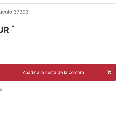
tículo
37393
*
EUR
Añadir a la cesta de la compra
s