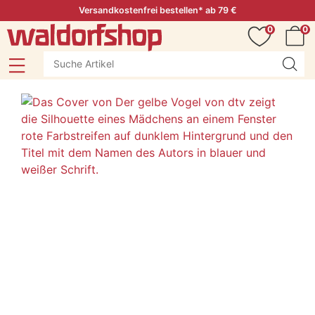
Versandkostenfrei bestellen* ab 79 €
0
0