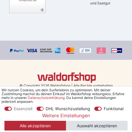
shopvote.de
und Saatgut
© Copyright 2026 Waldorfshop
|
Alle Rechte vorbehalten.
Wir nutzen Cookies, um dein Surferlebnis zu optimieren. Mit deiner
Zustimmung machst du deinen Einkauf im Waldorfshop reibungslos. Erfahre
Bestellungen mit Prio Versand bis 13 Uhr, garantierter Versand am
mehr in unserer
Daten­schutz­erklärung
. Du kannst deine Einstellungen
jederzeit anpassen.
selben Tag!
Essenziell
DHL Wunschzustellung
Funktional
*Kostenlose Lieferung in Deutschland und Österreich ab 79 €.
(gilt
Weitere Einstellungen
nur für Sparversand - ausgenommen Sperrgut und Speditionsware)
Alle akzeptieren
Auswahl akzeptieren
**Den 5€ Gutschein erhältst du nach Bestätigung des Newsletters
per Mail. Der Gutschein gilt 30 Tage, Mindestbestellwert 30 €.