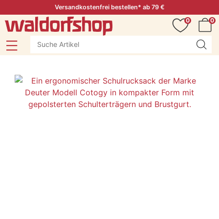
Versandkostenfrei bestellen* ab 79 €
0
0