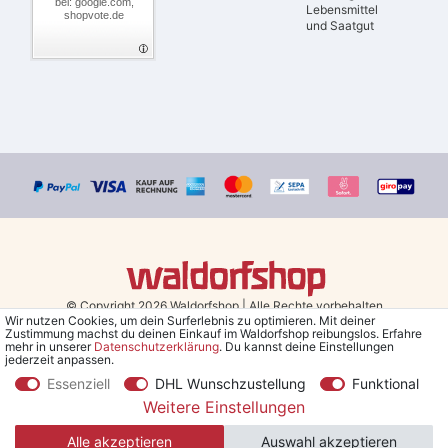
bei: google.com,
Lebensmittel
shopvote.de
und Saatgut
© Copyright 2026 Waldorfshop
|
Alle Rechte vorbehalten.
Wir nutzen Cookies, um dein Surferlebnis zu optimieren. Mit deiner
Zustimmung machst du deinen Einkauf im Waldorfshop reibungslos. Erfahre
Bestellungen mit Prio Versand bis 13 Uhr, garantierter Versand am
mehr in unserer
Daten­schutz­erklärung
. Du kannst deine Einstellungen
jederzeit anpassen.
selben Tag!
Essenziell
DHL Wunschzustellung
Funktional
*Kostenlose Lieferung in Deutschland und Österreich ab 79 €.
(gilt
Weitere Einstellungen
nur für Sparversand - ausgenommen Sperrgut und Speditionsware)
Alle akzeptieren
Auswahl akzeptieren
**Den 5€ Gutschein erhältst du nach Bestätigung des Newsletters