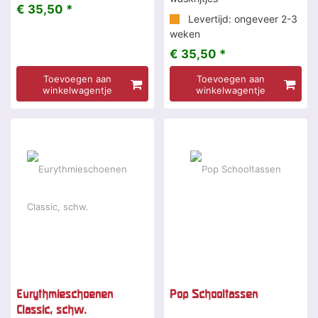
€ 35,50 *
Levertijd: ongeveer 2-3
weken
€ 35,50 *
Toevoegen aan
Toevoegen aan
winkelwagentje
winkelwagentje
Eurythmieschoenen
Pop Schooltassen
Classic, schw.