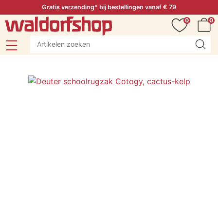
Gratis verzending* bij bestellingen vanaf € 79
0
0