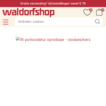
Gratis verzending* bij bestellingen vanaf € 79
0
0