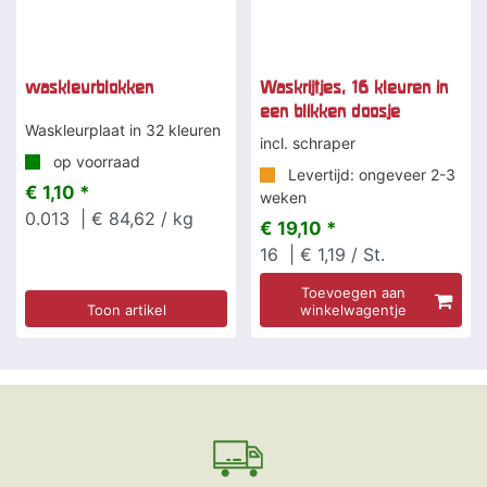
waskleurblokken
Waskrijtjes, 16 kleuren in
een blikken doosje
Waskleurplaat in 32 kleuren
incl. schraper
op voorraad
Levertijd: ongeveer 2-3
€ 1,10 *
weken
0.013
| € 84,62 / kg
€ 19,10 *
16
| € 1,19 / St.
Toevoegen aan
Toon artikel
winkelwagentje