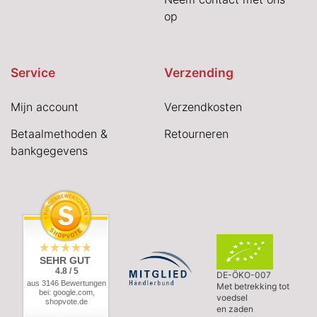
op
Service
Verzending
Mijn account
Verzendkosten
Betaalmethoden &
Retourneren
bankgegevens
SEHR GUT
4.8 / 5
DE-ÖKO-007
aus 3146 Bewertungen
Met betrekking tot
bei: google.com,
voedsel
shopvote.de
en zaden