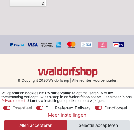
© Copyright 2026 Waldorfshop
|
Alle rechten voorbehouden.
Wij gebruiken cookies om uw surfervaring te optimaliseren. Met uw
*Gratis verzending in Nederland en België vanaf 79 euro bij het
toestemming verloopt uw aankoop in de Waldorfshop soepel. Lees meer in ons
kiezen van de verzendmethode "DHL - Besparing op
Privacybeleid
. U kunt uw instellingen op elk moment wijzigen.
verzendkosten".
Essentieel
DHL Preferred Delivery
Functioneel
Meer instellingen
**Je ontvangt de kortingsbon van € 5 per e-mail nadat je je hebt
aangemeld voor de nieuwsbrief. De kortingsbon is 30 dagen geldig
Allen accepteren
Selectie accepteren
en geldt bij een minimale bestelwaarde van € 30.