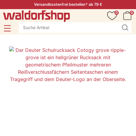
Versandkostenfrei bestellen* ab 79 €
0
0