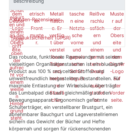
Beschreibung
Kunden-Rezensionen
Produktsicherheit (GPSR)
Das robuste, funktionale Raumwunder mit seinen
vielseitigen Organisationstaschen ist ein bluesign®
Product aus 100 % recycelten Stoffen und
umweltfreundlich hergestellten Bestandteilen. Für
maximale Entlastung der Wirbelsäule, überträgt
das Lumbalpad die Last gleichmäßig auf den
Bewegungsapparat. Ergonomisch geformte
Schulterträger, ein verstellbarer Brustgurt, ein
abnehmbarer Bauchgurt und Lageverstellriemen
sichern das Gewicht der Bücher und Hefte
körpernah und sorgen für rückenschonenden