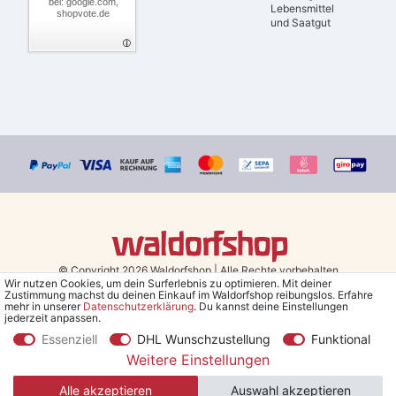
bei: google.com,
Lebensmittel
shopvote.de
und Saatgut
© Copyright 2026 Waldorfshop
|
Alle Rechte vorbehalten.
Wir nutzen Cookies, um dein Surferlebnis zu optimieren. Mit deiner
Zustimmung machst du deinen Einkauf im Waldorfshop reibungslos. Erfahre
Bestellungen mit Prio Versand bis 13 Uhr, garantierter Versand am
mehr in unserer
Daten­schutz­erklärung
. Du kannst deine Einstellungen
jederzeit anpassen.
selben Tag!
Essenziell
DHL Wunschzustellung
Funktional
*Kostenlose Lieferung in Deutschland und Österreich ab 79 €.
(gilt
Weitere Einstellungen
nur für Sparversand - ausgenommen Sperrgut und Speditionsware)
Alle akzeptieren
Auswahl akzeptieren
**Den 5€ Gutschein erhältst du nach Bestätigung des Newsletters