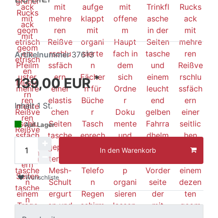
Artikelnummer
37613
*
139,00 EUR
Inhalt
1
St.
Auf Lager
In den Warenkorb
Wunschliste