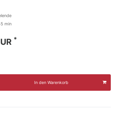
elende
45 min
*
EUR
In den Warenkorb