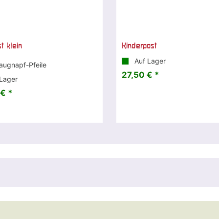
t klein
Kinderpost
Auf Lager
Saugnapf-Pfeile
27,50 € *
Lager
€ *