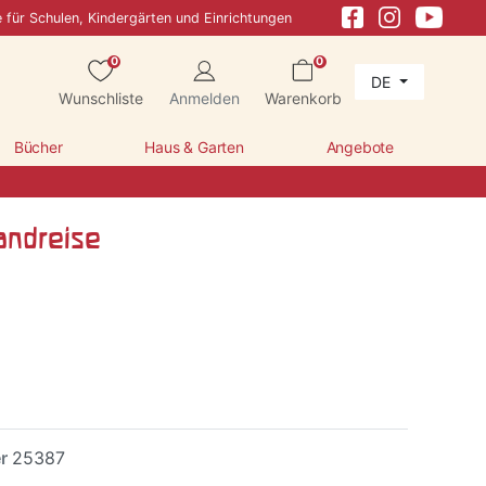
e für Schulen, Kindergärten und Einrichtungen
0
0
DE
Wunschliste
Anmelden
Warenkorb
Bücher
Haus & Garten
Angebote
andreise
er
25387