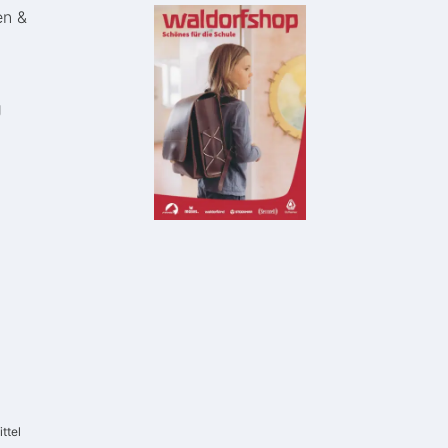
en &
g
ttel