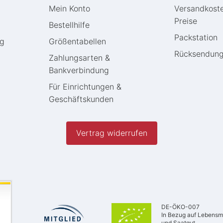
Mein Konto
Versandkost
Preise
Bestellhilfe
Packstation
ng
Größentabellen
Rücksendun
Zahlungsarten &
Bankverbindung
Für Einrichtungen &
Geschäftskunden
Vertrag widerrufen
DE-ÖKO-007
In Bezug auf Lebensmi
und Saatgut