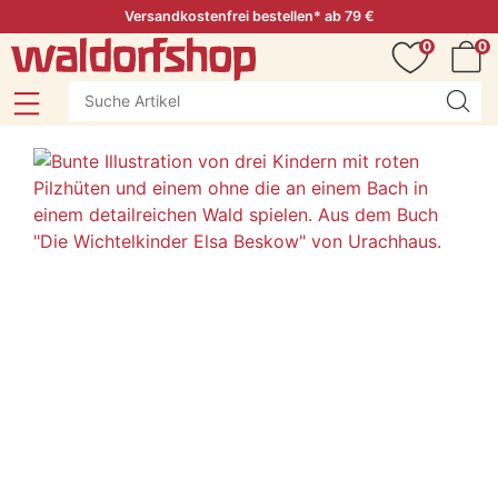
Versandkostenfrei bestellen* ab 79 €
0
0