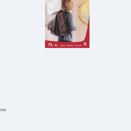
g
ttel