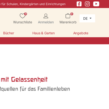
e für Schulen, Kindergärten und Einrichtungen
0
0
DE
Wunschliste
Anmelden
Warenkorb
Bücher
Haus & Garten
Angebote
 mit Gelassenheit
tquellen für das Familienleben