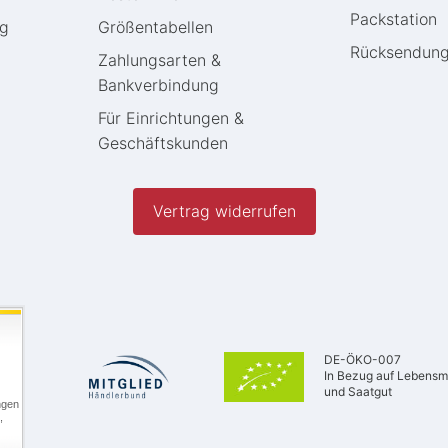
Packstation
ng
Größentabellen
Rücksendun
Zahlungsarten &
Bankverbindung
Für Einrichtungen &
Geschäftskunden
Vertrag widerrufen
DE-ÖKO-007
In Bezug auf Lebensmi
und Saatgut
ngen
,