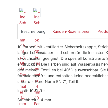
Beschreibung
Kunden-Rezensionen
Produ
10 Farben mit ventilierter Sicherheitskappe, Stri
langer Lebensdauer sind schon für die kleinsten K
Erwachsenen geeignet. Die speziell konstruierte S
eindrückbar. Die Farben sind auf Wasserbasis her
den meisten Textilien bei 40°C auswaschbar. Sie 
formaldehydfrei und enthalten keine bedenklichen
unter der Euro Norm EN 71, Teil 9.
Inhalt: 10 Stifte
Strichbreite: 4 mm