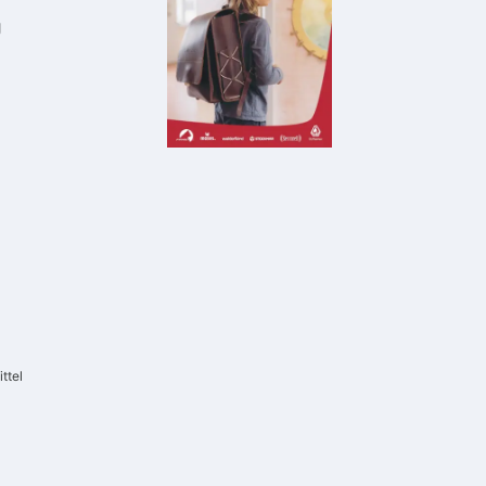
g
ttel