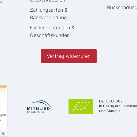
Rücksendun
Zahlungsarten &
Bankverbindung
Für Einrichtungen &
Geschäftskunden
Vertrag widerrufen
DE-ÖKO-007
In Bezug auf Lebensmi
und Saatgut
ngen
,