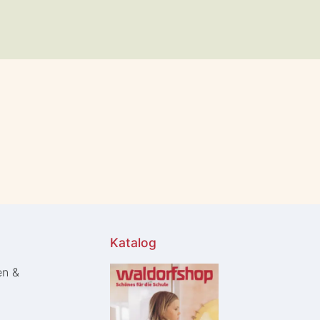
Katalog
en &