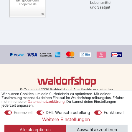
bei: google.com,
Lebensmittel
shopvote.de
und Saatgut
© Copyright 2026 Waldorfshop
|
Alle Rechte vorbehalten.
Wir nutzen Cookies, um dein Surferlebnis zu optimieren. Mit deiner
Zustimmung machst du deinen Einkauf im Waldorfshop reibungslos. Erfahre
Bestellungen mit Prio Versand bis 13 Uhr, garantierter Versand am
mehr in unserer
Daten­schutz­erklärung
. Du kannst deine Einstellungen
jederzeit anpassen.
selben Tag!
Essenziell
DHL Wunschzustellung
Funktional
*Kostenlose Lieferung in Deutschland und Österreich ab 79 €.
(gilt
Weitere Einstellungen
nur für Sparversand - ausgenommen Sperrgut und Speditionsware)
Alle akzeptieren
Auswahl akzeptieren
**Den 5€ Gutschein erhältst du nach Bestätigung des Newsletters