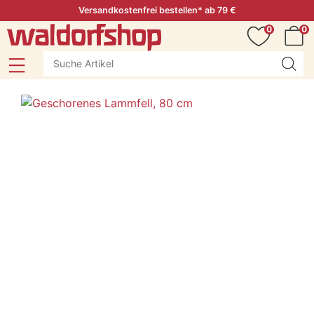
Versandkostenfrei bestellen* ab 79 €
0
0