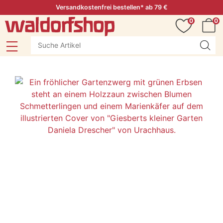
Versandkostenfrei bestellen* ab 79 €
0
0