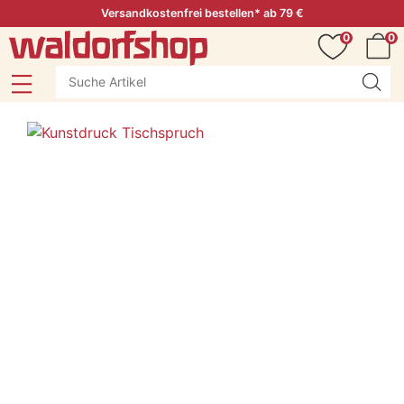
Versandkostenfrei bestellen* ab 79 €
0
0