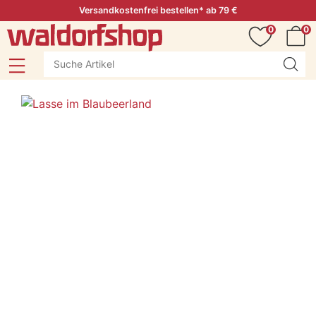
Versandkostenfrei bestellen* ab 79 €
0
0