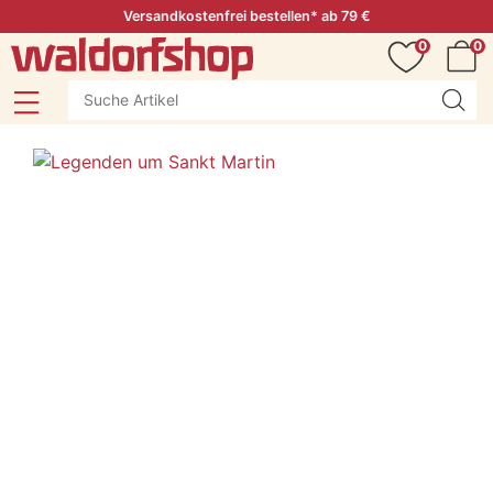
Versandkostenfrei bestellen* ab 79 €
0
0