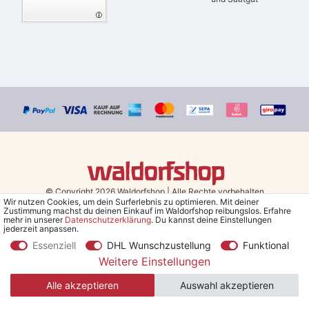
© Copyright 2026 Waldorfshop
|
Alle Rechte vorbehalten.
Wir nutzen Cookies, um dein Surferlebnis zu optimieren. Mit deiner
Zustimmung machst du deinen Einkauf im Waldorfshop reibungslos. Erfahre
Bestellungen mit Prio Versand bis 13 Uhr, garantierter Versand am
mehr in unserer
Daten­schutz­erklärung
. Du kannst deine Einstellungen
jederzeit anpassen.
selben Tag!
Essenziell
DHL Wunschzustellung
Funktional
*Kostenlose Lieferung in Deutschland und Österreich ab 79 €.
(gilt
Weitere Einstellungen
nur für Sparversand - ausgenommen Sperrgut und Speditionsware)
Alle akzeptieren
Auswahl akzeptieren
**Den 5€ Gutschein erhältst du nach Bestätigung des Newsletters
per Mail. Der Gutschein gilt 30 Tage, Mindestbestellwert 30 €.