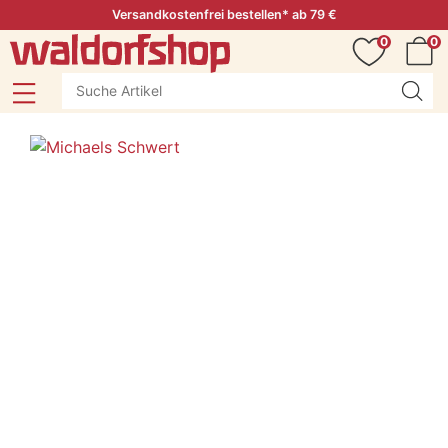
Versandkostenfrei bestellen* ab 79 €
0
0