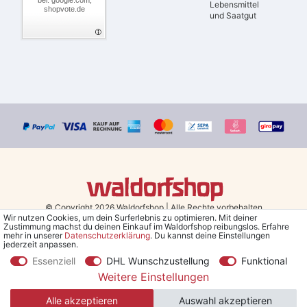
Lebensmittel
shopvote.de
und Saatgut
© Copyright 2026 Waldorfshop
|
Alle Rechte vorbehalten.
Wir nutzen Cookies, um dein Surferlebnis zu optimieren. Mit deiner
Zustimmung machst du deinen Einkauf im Waldorfshop reibungslos. Erfahre
Bestellungen mit Prio Versand bis 13 Uhr, garantierter Versand am
mehr in unserer
Daten­schutz­erklärung
. Du kannst deine Einstellungen
jederzeit anpassen.
selben Tag!
Essenziell
DHL Wunschzustellung
Funktional
*Kostenlose Lieferung in Deutschland und Österreich ab 79 €.
(gilt
Weitere Einstellungen
nur für Sparversand - ausgenommen Sperrgut und Speditionsware)
Alle akzeptieren
Auswahl akzeptieren
**Den 5€ Gutschein erhältst du nach Bestätigung des Newsletters