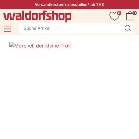
Versandkostenfrei bestellen* ab 79 €
0
0