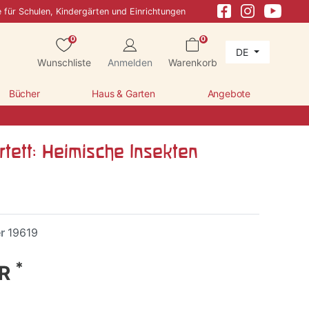
e für Schulen, Kindergärten und Einrichtungen
0
0
DE
Wunschliste
Anmelden
Warenkorb
Bücher
Haus & Garten
Angebote
rtett: Heimische Insekten
er
19619
*
UR