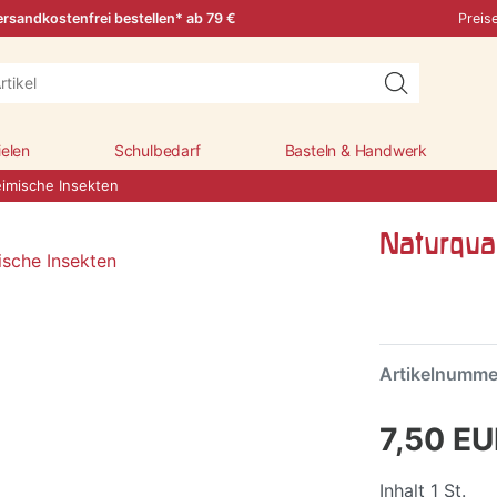
rsandkostenfrei bestellen* ab 79 €
Preis
ielen
Schulbedarf
Basteln & Handwerk
eimische Insekten
Naturqua
Artikelnumm
7,50 E
Inhalt
1
St.