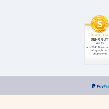
SEHR GUT
4.8 / 5
aus 3148 Bewertu
bei: google.com
shopvote.de