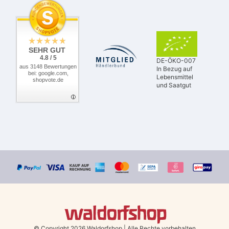
SEHR GUT
4.8 / 5
DE-ÖKO-007
aus 3148 Bewertungen
In Bezug auf
bei: google.com,
Lebensmittel
shopvote.de
und Saatgut
© Copyright 2026 Waldorfshop
|
Alle Rechte vorbehalten.