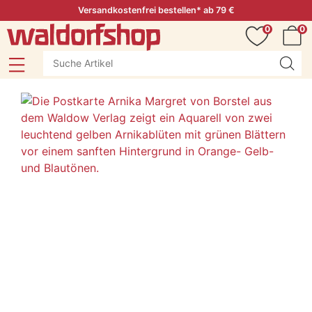
Versandkostenfrei bestellen* ab 79 €
0
0