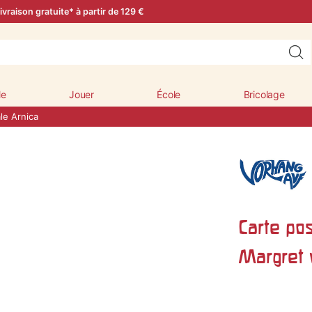
ivraison gratuite* à partir de 129 €
le
Jouer
École
Bricolage
le Arnica
Carte pos
Margret 