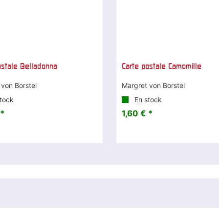
ostale Belladonna
Carte postale Camomille
 von Borstel
Margret von Borstel
tock
En stock
 *
1,60 € *