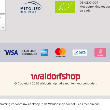
DE-ÖKO-007
Met betrekking tot vo
en zaden
ngen
,
© Copyright 2026 Waldorfshop
|
Alle rechten voorbehouden.
erland en België vanaf 79 euro bij het kiezen van de verzendmethode "DHL - Be
temming verloopt uw aankoop in de Waldorfshop soepel. Lees meer in ons
adat je je hebt aangemeld voor de nieuwsbrief. De kortingsbon is 30 dagen geldi