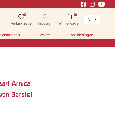
0
0
NL
Verlanglijstje
Inloggen
Winkelwagen
sichtkaarten
Wonen
Aanbiedingen
aart Arnica
von Borstel