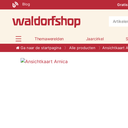
Blog
Gratis
Themawerelden
Jaarcirkel
S
Ga naar de startpagina
Alle producten
Ansichtkaart A