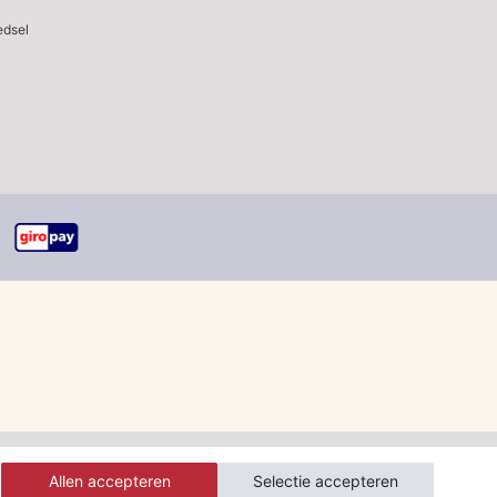
edsel
sparing op verzendkosten".
Allen accepteren
Selectie accepteren
g en geldt bij een minimale bestelwaarde van € 30.