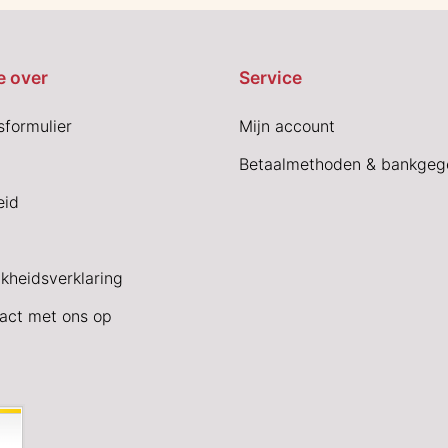
e over
Service
sformulier
Mijn account
Betaalmethoden & bankgeg
eid
jkheidsverklaring
act met ons op