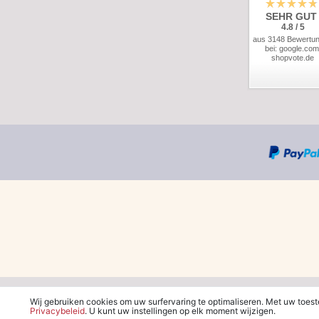
SEHR GUT
4.8 / 5
aus 3148 Bewertu
bei: google.com
shopvote.de
*Gratis verzending in Ned
Wij gebruiken cookies om uw surfervaring te optimaliseren. Met uw toes
Privacybeleid
. U kunt uw instellingen op elk moment wijzigen.
**Je ontvangt de kortingsbon van € 5 per e-mail n