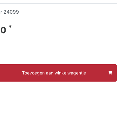
er
24099
*
60
Toevoegen aan winkelwagentje