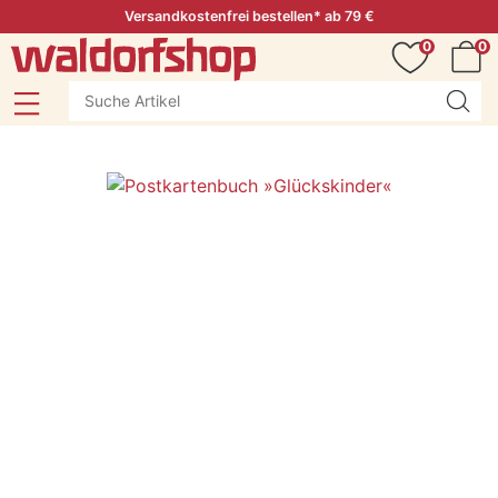
Versandkostenfrei bestellen* ab 79 €
0
0