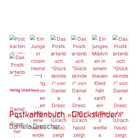
Postkartenbuch »Glückskinder«
Daniela Drescher