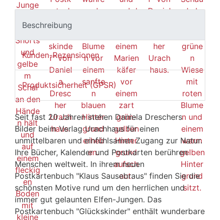
Beschreibung
Kunden-Rezensionen
Produktsicherheit (GPSR)
Seit fast 20 Jahren stehen Daniela Dreschers
Bilder beim Verlag Urachhaus für einen
unmittelbaren und einfühlsamen Zugang zur Natur.
Ihre Bücher, Kalender und Postkarten berühren
Menschen weltweit. In ihrem neuen
Postkartenbuch "Klaus Sausebraus" finden Sie die
schönsten Motive rund um den herrlichen und
immer gut gelaunten Elfen-Jungen. Das
Postkartenbuch "Glückskinder" enthält wunderbare