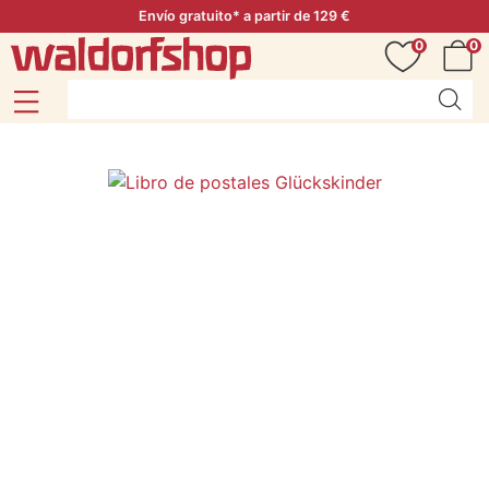
Envío gratuito* a partir de 129 €
0
0