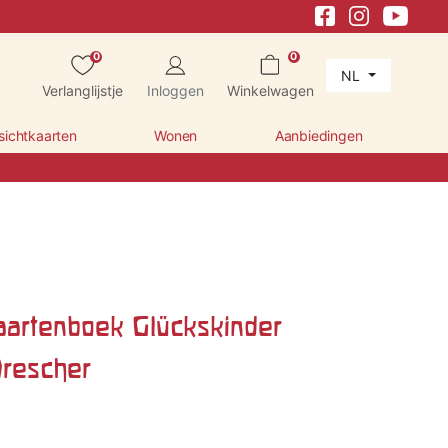
0
0
NL
Verlanglijstje
Inloggen
Winkelwagen
sichtkaarten
Wonen
Aanbiedingen
aartenboek Glückskinder
Drescher