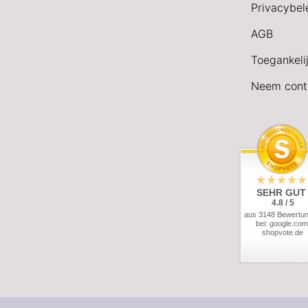
Privacybel
AGB
Toegankeli
Neem cont
SEHR GUT
4.8 / 5
aus 3148 Bewertu
bei: google.com
shopvote.de