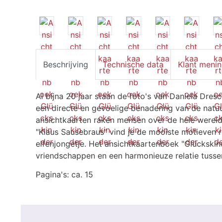
Beschrijving
Technische data
Klant meni
Al bijna 20 jaar staan de foto's van Daniela Dre
een directe en gevoelige benadering van de natu
ansichtkaarten raken mensen over de hele wereld
"Klaus Sausebraus" vind je de mooiste motieven ro
elfenjongetje. Het ansichtkaartenboek "Glückskin
vriendschappen en een harmonieuze relatie tusse
Pagina's: ca. 15