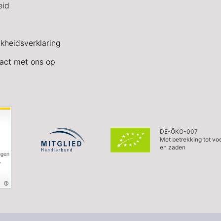
eid
jkheidsverklaring
act met ons op
DE-ÖKO-007
Met betrekking tot vo
en zaden
ngen
,