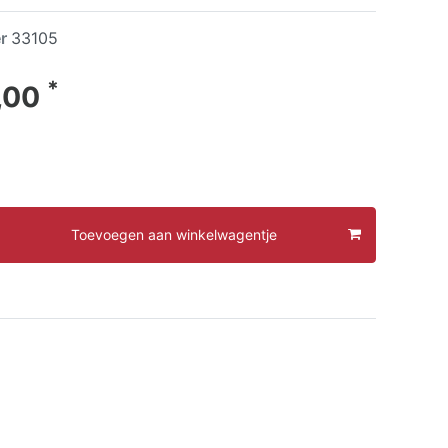
er
33105
*
,00
Toevoegen aan winkelwagentje